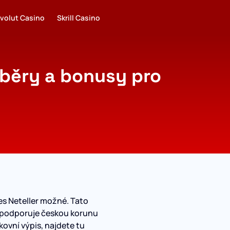
volut Casino
Skrill Casino
ýběry a bonusy pro
es Neteller možné. Tato
a podporuje českou korunu
ovní výpis, najdete tu