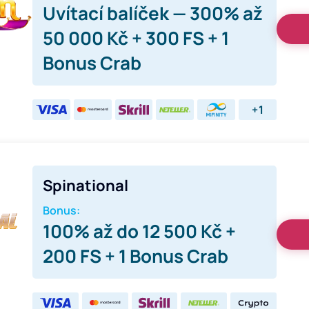
Uvítací balíček — 300% až
50 000 Kč + 300 FS + 1
Bonus Crab
+1
Spinational
Bonus:
100% až do 12 500 Kč +
200 FS + 1 Bonus Crab