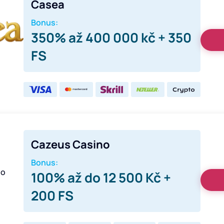
Casea
Bonus:
350% až 400 000 kč + 350
FS
Cazeus Сasino
Bonus:
100% až do 12 500 Kč +
200 FS