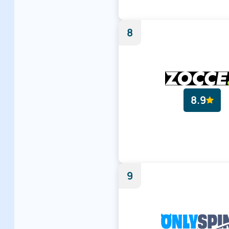
8
8.9
9