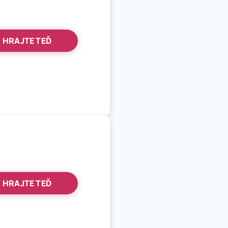
HRAJTE TEĎ
HRAJTE TEĎ