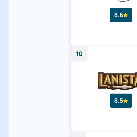
8.6
10
8.5